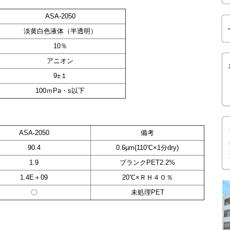
ASA-2050
淡黄白色液体（半透明）
10％
アニオン
9±１
100ｍPa・s以下
ASA-2050
備考
90.4
0.6µm(110℃×1分dry)
1.9
ブランクPET2.2%
1.4E＋09
20℃×ＲＨ４０％
〇
未処理PET