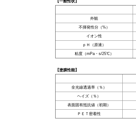
【一般性状】
外観
不揮発性分（%）
イオン性
ｐＨ（原液）
粘度（mPa・s/25℃）
【塗膜性能】
全光線透過率（％）
ヘイズ（％）
表面固有抵抗値（初期）
ＰＥＴ密着性