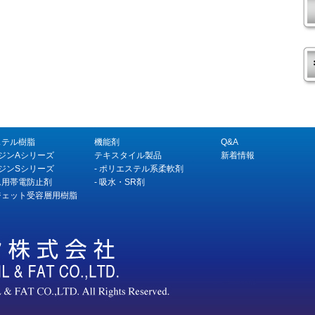
ステル樹脂
機能剤
Q&A
ジンAシリーズ
テキスタイル製品
新着情報
ジンSシリーズ
-
ポリエステル系柔軟剤
ム用帯電防止剤
-
吸水・SR剤
ジェット受容層用樹脂