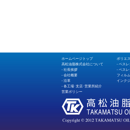
ホームページトップ
ポリエ
高松油脂株式会社について
-
ペスレ
-
社長挨拶
-
ペスレ
-
会社概要
フィル
-
沿革
インク
-
各工場･支店･営業所紹介
営業ポリシー